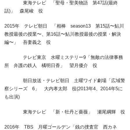
東海テレビ 「聖母・聖美物語 第47話(最終
話)」 森尾峻 役
2015年 テレビ朝日 「相棒 season13 第15話〜鮎川
教授最後の授業〜、第16話〜鮎川教授最後の授業・解決
編〜」 吾妻義之 役
テレビ東京 水曜ミステリー9「無敵の法律事務
所 弁護の鉄人 橘明日香」 望月優介 役
朝日放送・テレビ朝日 土曜ワイド劇場「広域警
察シリーズ 6」 大内孝太郎 役(2013年4、2014年5に
も出演)
東海テレビ 「新・牡丹と薔薇」 瀬尾綱輝 役
2016年 TBS 月曜ゴールデン「銭の捜査官 西カネ