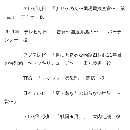
テレビ朝日 「ナサケの女〜国税局捜査官〜 第
1話」 アキラ 役
2011年 テレビ朝日 「告発〜国選弁護人〜」 バーテ
ンダー 役
フジテレビ 「世にも奇妙な物語21世紀21年目
の特別編 〜ドッキリチューブ〜」 田丸義男 役
TBS 「シマシマ 第5話」 高橋 役
日本テレビ 「新・あなたの知らない世界 〜
髪〜」
テレビ神奈川 「戦国★男士」 大内定網 役