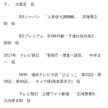
子」 大蔵圭 役
BSジャパン 「人形佐七捕物帳」 貝塚喬之
助 役
BSプレミアム BS時代劇「子連れ信兵衛2」
弥助 役
2017年 テレビ朝日 「警視庁・捜査一課長」 中井太
一 役
NHK 連続テレビ小説「ひよっこ 第32話・第
39話・第40話」 キョウ様(海老原京介) 役
テレビ朝日 土曜ワイド劇場 「広域警察8」
大内孝太郎 役