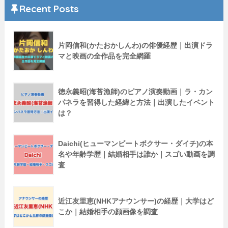
Recent Posts
片岡信和(かたおかしんわ)の俳優経歴｜出演ドラ
マと映画の全作品を完全網羅
徳永義昭(海苔漁師)のピアノ演奏動画｜ラ・カン
パネラを習得した経緯と方法｜出演したイベント
は？
Daichi(ヒューマンビートボクサー・ダイチ)の本
名や年齢学歴｜結婚相手は誰か｜スゴい動画を調
査
近江友里恵(NHKアナウンサー)の経歴｜大学はど
こか｜結婚相手の顔画像を調査