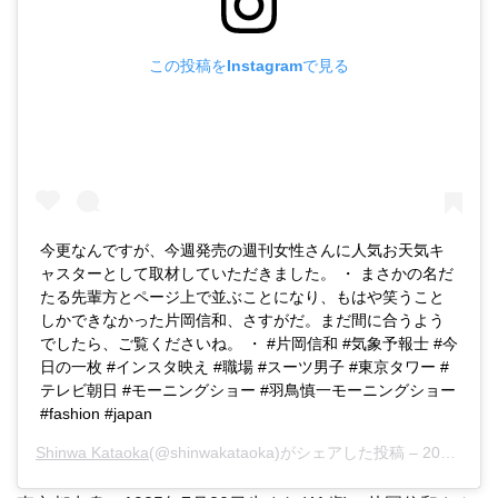
この投稿をInstagramで見る
今更なんですが、今週発売の週刊女性さんに人気お天気キ
ャスターとして取材していただきました。 ・ まさかの名だ
たる先輩方とページ上で並ぶことになり、もはや笑うこと
しかできなかった片岡信和、さすがだ。まだ間に合うよう
でしたら、ご覧くださいね。 ・ #片岡信和 #気象予報士 #今
日の一枚 #インスタ映え #職場 #スーツ男子 #東京タワー #
テレビ朝日 #モーニングショー #羽鳥慎一モーニングショー
#fashion #japan
Shinwa Kataoka
(@shinwakataoka)がシェアした投稿 –
2020年 7月月18日午前12時06分PDT