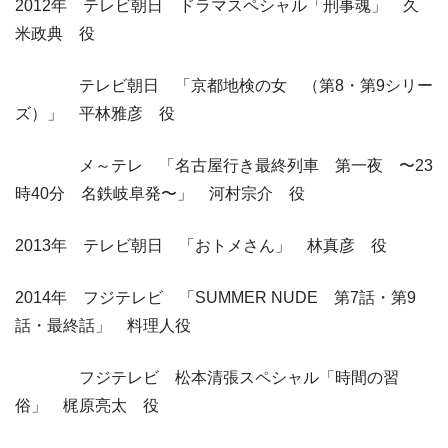
2012年 テレビ朝日 ドラマスペシャル「刑事魂」 久
米政典 役
テレビ朝日 「京都地検の女 （第8・第9シリー
ズ）」 平林雅彦 役
メ～テレ 「名古屋行き最終列車 第一夜 〜23
時40分 名鉄岐阜発〜」 河村宗介 役
2013年 テレビ朝日 「おトメさん」 林真彦 役
2014年 フジテレビ 「SUMMER NUDE 第7話・第9
話・最終話」 料理人役
フジテレビ 松本清張スペシャル「時間の習
俗」 梶原亮太 役